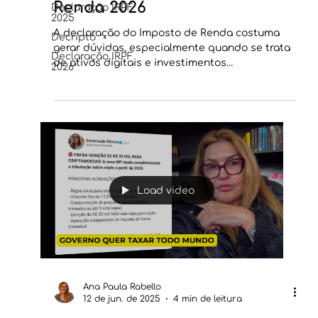
Renda 2026
Declaração IRPF
2025
A declaração do Imposto de Renda costuma
Decripto
gerar dúvidas, especialmente quando se trata
Declaração IRPF
de ativos digitais e investimentos
2026
internacionais. Uma das principais novidades
para a Declaração de Imposto de Renda de
2026 é a forma como os contribuintes devem
informar e compensar prejuízos obtidos com
criptomoedas no exterior.
Load video
Ana Paula Rabello
12 de jun. de 2025
4 min de leitura