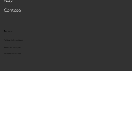
Na Mídia
Blog
FAQ
Contato
Termos
Política de Privacidade
Termos e Condições
Políticas de Cookies
Contato
contato@declarandobitcoin.com.br
+55 51 99520-7881