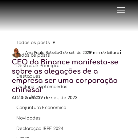
Todos os posts
Ana Paula Rabello
3 de set. de 2022
9 min de leitura
Todos os posts
CEO da Binance manifesta-se
Destaque Principal
sobre as alegações de a
Destaques
empresa ser uma corporação
Declarar criptomoedas
chinesa!
Mais Lidas
Atualizado:
29 de set. de 2023
Conjuntura Econômica
Novidades
Declaração IRPF 2024