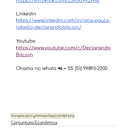
https://vm.tiktok.com/ZMdo9X2W8/
Linkedin 
https://www.linkedin.com/in/ana-paula-
rabello-declarandobitcoin/
Youtube 
https://www.youtube.com/c/Declarando
Bitcoin
Chama no whats 📲 + 55 (51) 99893-2200 
binance
criptmoedas
corretora
Conjuntura Econômica