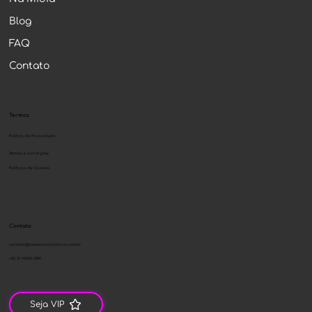
Blog
FAQ
Contato
Termos
Política de Privacidade
Termos e Condições
Políticas de Cookies
Contato
contato@declarandobitcoin.com.br
+55 51 99520-7881
Seja VIP