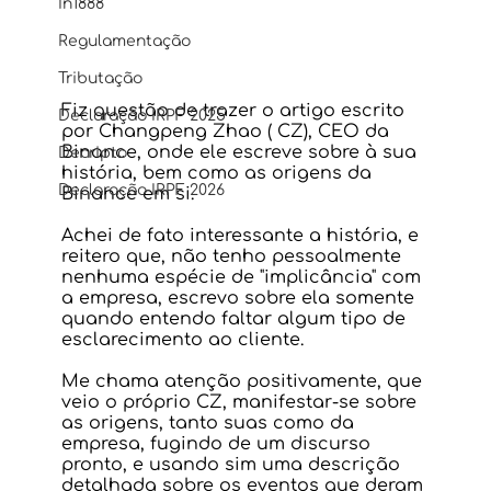
In1888
Regulamentação
Tributação
Fiz questão de trazer o artigo escrito 
Declaração IRPF 2025
por Changpeng Zhao ( CZ), CEO da 
Binance, onde ele escreve sobre à sua 
Decripto
história, bem como as origens da 
Declaração IRPF 2026
Binance em si.
Achei de fato interessante a história, e 
reitero que, não tenho pessoalmente 
nenhuma espécie de "implicância" com 
a empresa, escrevo sobre ela somente 
quando entendo faltar algum tipo de 
esclarecimento ao cliente.
Me chama atenção positivamente, que 
veio o próprio CZ, manifestar-se sobre 
as origens, tanto suas como da 
empresa, fugindo de um discurso 
pronto, e usando sim uma descrição 
detalhada sobre os eventos que deram 