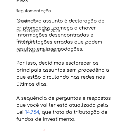
In1888
Regulamentação
Quando o assunto é declaração de 
Tributação
criptomoedas, começa a chover 
Declaração IRPF 2025
informações desencontradas e 
Decripto
interpretações erradas que podem 
resultar em incomodações.
Declaração IRPF 2026
Por isso, decidimos esclarecer os 
principais assuntos sem procedência 
que estão circulando nas redes nos 
últimos dias.
A sequência de perguntas e respostas 
que você vai ler está atualizada pela 
Lei 
14.754
, que trata da tributação de 
fundos de investimento.