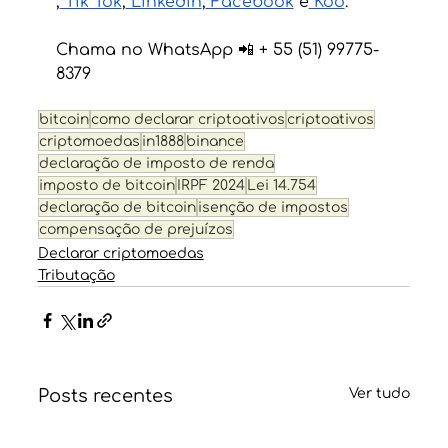
,
 Tik Tok
,
 Linkedin
,
 Facebook
 e
 Koo
.
Chama no WhatsApp 📲 + 55 (51) 99775-
8379
bitcoin
como declarar criptoativos
criptoativos
criptomoedas
in1888
binance
declaração de imposto de renda
imposto de bitcoin
IRPF 2024
Lei 14.754
declaração de bitcoin
isenção de impostos
compensação de prejuízos
Declarar criptomoedas
Tributação
Posts recentes
Ver tudo