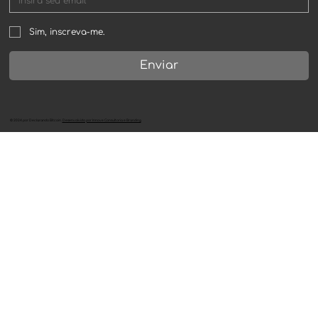
Sim, inscreva-me.
Enviar
©
2024
por
Declarando Bitcoin
.
Desenvolvido por Innove Consultoria e Branding