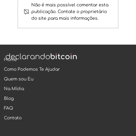
Não é mais possível comentar esta
publicação. Contate o proprietário
do site para mais informações.
IRPF 2024, regulamentação e novas
regras de tributação, esteja
preparado para o que vem no
próximo ano.
Home
Como Podemos Te Ajudar
Quem sou Eu
Na Mídia
Blog
FAQ
Contato