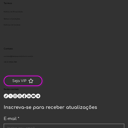
Termos
Política de Privacidade
Termos e Condições
Políticas de Cookies
Contato
contato@declarandobitcoin.com.br
+55 51 99520-7881
Seja VIP
Redes sociais
Inscreva-se para receber atualizações
E-mail
*