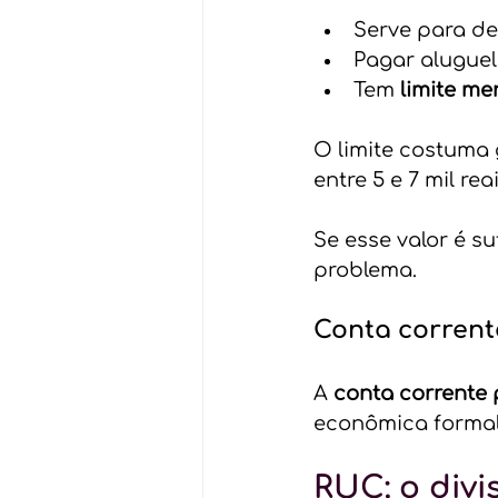
Serve para de
Pagar aluguel,
Tem 
limite me
O limite costuma 
entre 5 e 7 mil reai
Se esse valor é s
problema.
Conta corrent
A 
conta corrente 
econômica formal 
RUC: o div