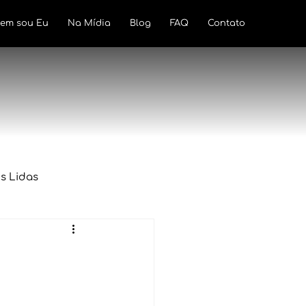
em sou Eu
Na Mídia
Blog
FAQ
Contato
s Lidas
lamentação
Tributação