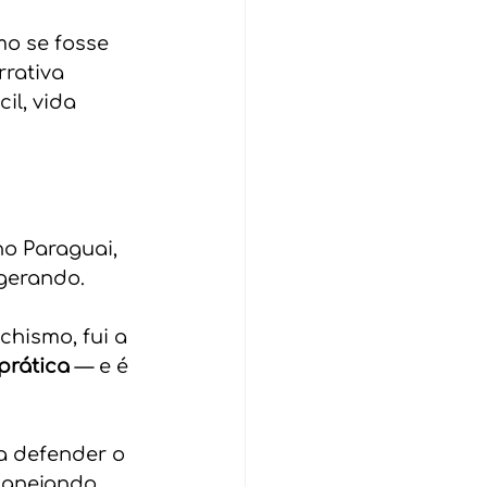
o se fosse 
rativa 
il, vida 
o Paraguai, 
gerando. 
hismo, fui a 
prática
 — e é 
a defender o 
lanejando 