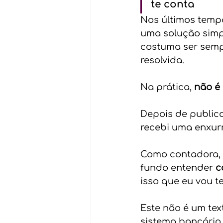
te conta
Nos últimos tempo
uma solução simp
costuma ser sempr
resolvida.
Na prática, 
não é
Depois de publica
recebi uma enxur
Como contadora, 
fundo entender 
c
isso que eu vou te
Este não é um tex
sistema bancário 