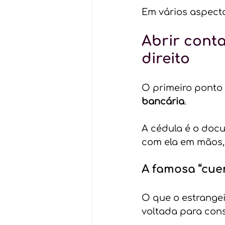
Em vários aspecto
Abrir conta
direito
O primeiro ponto é
bancária
.
A cédula é o docu
com ela em mãos, 
A famosa “cue
O que o estrange
voltada para con