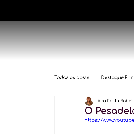
Todos os posts
Destaque Prin
Ana Paula Rabel
Conjuntura Econômica
O Pesadel
https://www.youtu
Declaração IRPF 2025
De