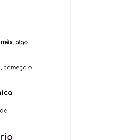
r mês
, algo 
o, começa o 
mica
de 
rio