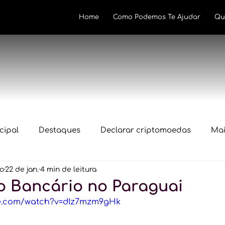
Home
Como Podemos Te Ajudar
Qu
cipal
Destaques
Declarar criptomoedas
Mai
lo
22 de jan.
4 min de leitura
Novidades
Declaração IRPF 2024
In1888
Regu
o Bancário no Paraguai
be.com/watch?v=dIz7mzm9gHk
cripto
Declaração IRPF 2026