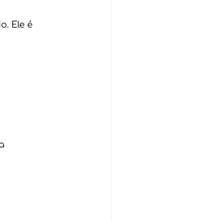
. Ele é 
a 