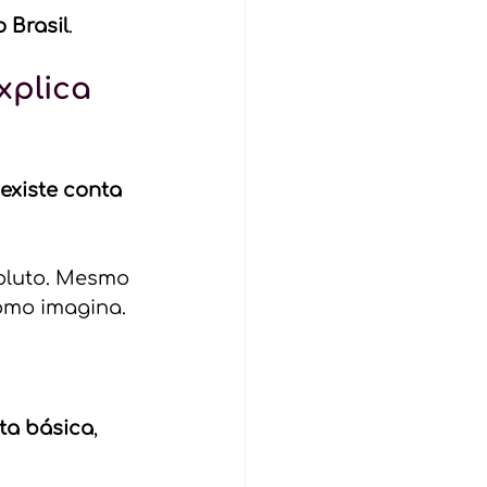
 Brasil
.
xplica 
existe conta 
oluto. Mesmo 
omo imagina.
ta básica
, 