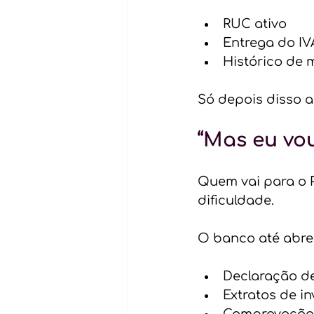
RUC ativo
Entrega do IV
Histórico de
Só depois disso a
“Mas eu vou
Quem vai para o 
dificuldade.
O banco até abre
Declaração de
Extratos de i
Comprovação 