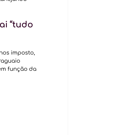
i “tudo 
nos imposto, 
raguaio 
 em função da 