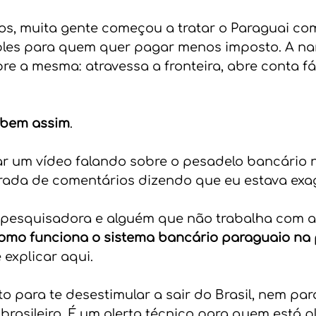
s, muita gente começou a tratar o Paraguai com
les para quem quer pagar menos imposto. A nar
e a mesma: atravessa a fronteira, abre conta fác
 bem assim
.
r um vídeo falando sobre o pesadelo bancário n
rada de comentários dizendo que eu estava exa
pesquisadora e alguém que não trabalha com ac
omo funciona o sistema bancário paraguaio na 
 explicar aqui.
to para te desestimular a sair do Brasil, nem par
brasileiro. É um alerta técnico para quem está p