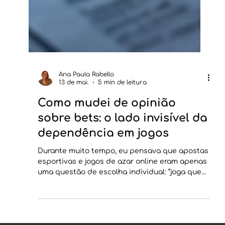
Ana Paula Rabello
13 de mai.
5 min de leitura
Como mudei de opinião
sobre bets: o lado invisível da
dependência em jogos
Durante muito tempo, eu pensava que apostas
esportivas e jogos de azar online eram apenas
uma questão de escolha individual: “joga quem
quer, cada um faz o que quiser com o próprio
dinheiro”. Essa visão parecia razoável,
sobretudo em um país que discute tanto