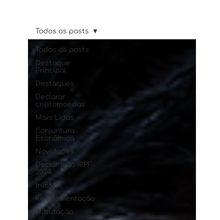
Todos os posts
Todos os posts
Destaque
Principal
Destaques
Declarar
criptomoedas
Mais Lidas
Conjuntura
Econômica
Novidades
Declaração IRPF
2024
In1888
Regulamentação
Tributação