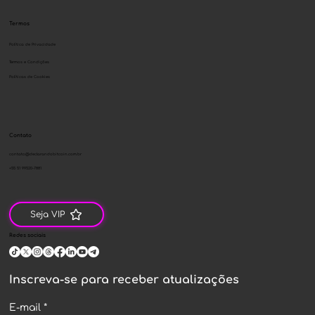
Termos
Política de Privacidade
Termos e Condições
Políticas de Cookies
Contato
contato@declarandobitcoin.com.br
+55 51 99520-7881
Seja VIP
Redes sociais
Inscreva-se para receber atualizações
E-mail
*