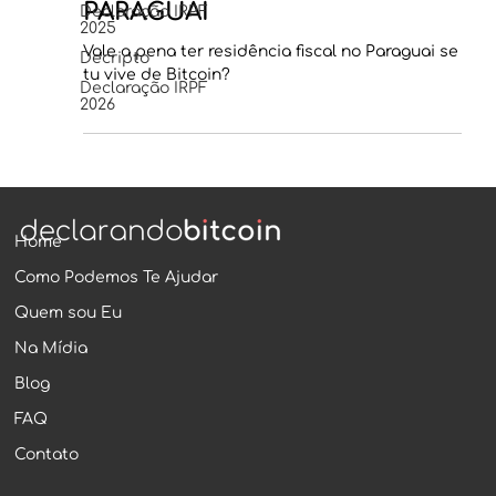
PARAGUAI
Declaração IRPF
2025
Vale a pena ter residência fiscal no Paraguai se
Decripto
tu vive de Bitcoin?
Declaração IRPF
2026
Home
Como Podemos Te Ajudar
Quem sou Eu
Na Mídia
Blog
FAQ
Contato