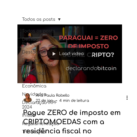
Todos os posts
Todos os posts
Destaque
Principal
Destaques
Load video
Declarar
criptomoedas
Mais Lidas
Conjuntura
Econômica
Novidades
Ana Paula Rabello
22 de jan.
4 min de leitura
Declaração IRPF
2024
Pague ZERO de imposto em
In1888
CRIPTOMOEDAS com a
Regulamentação
residência fiscal no
Tributação