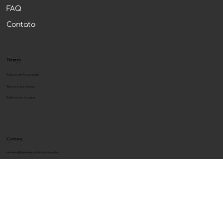
Blog
FAQ
Contato
Termos
Política de Privacidade
Termos e Condições
Políticas de Cookies
Contato
contato@declarandobitcoin.com.br
+55 51 99520-7881
Seja VIP