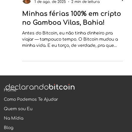
Ana Paula Rabello
1 de ago. de 2025
2 min de leitura
Minhas férias 100% em cripto
no Gamboa Vilas, Bahia!
Antes do Bitcoin, eu não tinha dinheiro pra
viajar — tampouco tempo. O Bitcoin mudou a
minha vida. E eu torço, de verdade, pra que
mude a...
Home
Como Podemos Te Ajudar
Quem sou Eu
Na Mídia