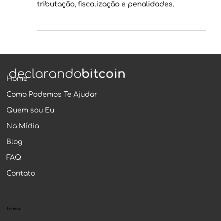
azar: entenda o PL 2234
Saiba tudo sobre a legalização dos jogos de
azar no Brasil com o PL 2234: operação,
tributação, fiscalização e penalidades.
Home
Como Podemos Te Ajudar
Quem sou Eu
Na Mídia
Blog
FAQ
Contato