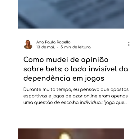
Ana Paula Rabello
13 de mai.
5 min de leitura
Como mudei de opinião
sobre bets: o lado invisível da
dependência em jogos
Durante muito tempo, eu pensava que apostas
esportivas e jogos de azar online eram apenas
uma questão de escolha individual: “joga quem
quer, cada um faz o que quiser com o próprio
dinheiro”. Essa visão parecia razoável,
sobretudo em um país que discute tanto