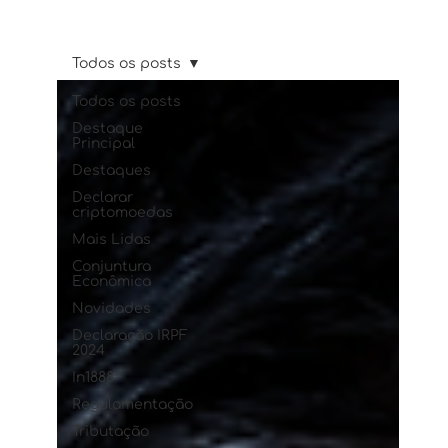
Todos os posts
Todos os posts
Destaque
Principal
Destaques
Declarar
criptomoedas
Mais Lidas
Conjuntura
Econômica
Novidades
Declaração IRPF
2024
In1888
Regulamentação
Tributação