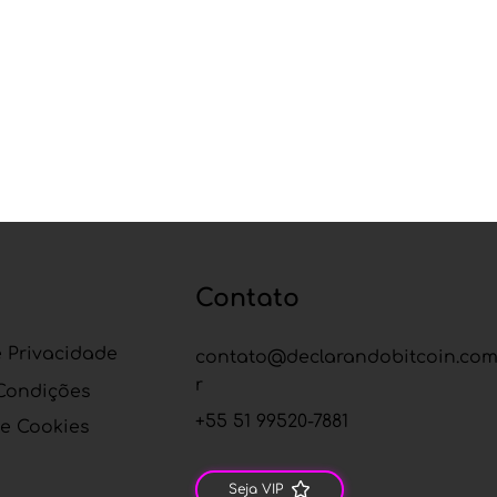
Contato
s
e Privacidade
contato@declarandobitcoin.com
r
Condições
+55 51 99520-7881
de Cookies
Seja VIP