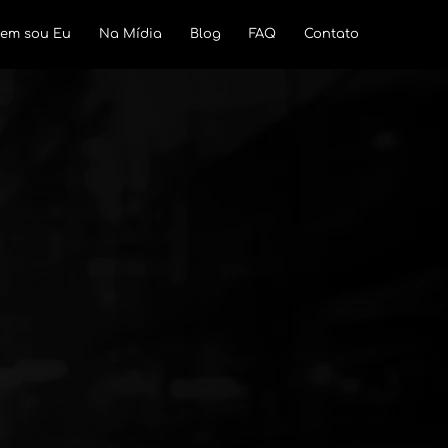
em sou Eu
Na Mídia
Blog
FAQ
Contato