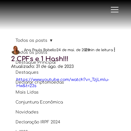
Todos os posts
Ana Paula Rabello
24 de mai. de 2020
2 min de leitura
Todos os posts
2 CPFs e 1 Hash!!!
Destaque Principal
Atualizado:
31 de ago. de 2023
Destaques
https://www.youtube.com/watch?v=_TzjLmIu-
Declarar criptomoedas
Hw&t=23s
Mais Lidas
Conjuntura Econômica
Novidades
Declaração IRPF 2024