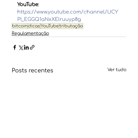
YouTube
: 
https://www.youtube.com/channel/UCY
PI_EGGQ1aNxXElruuyp8g
bitcoin
dicas
YouTube
tributação
Regulamentação
Posts recentes
Ver tudo