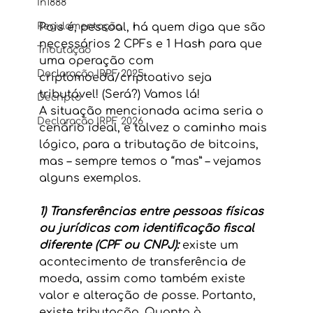
In1888
Regulamentação
Pois é, pessoal, há quem diga que são 
necessários 2 CPFs e 1 Hash para que 
Tributação
uma operação com 
Declaração IRPF 2025
criptomoeda/criptoativo seja 
tributável! (Será?) Vamos lá!
Decripto
A situação mencionada acima seria o 
Declaração IRPF 2026
cenário ideal, e talvez o caminho mais 
lógico, para a tributação de bitcoins, 
mas – sempre temos o “mas” – vejamos 
alguns exemplos.
1) Transferências entre pessoas físicas 
ou jurídicas com identificação fiscal 
diferente (CPF ou CNPJ): 
existe um 
acontecimento de transferência de 
moeda, assim como também existe 
valor e alteração de posse. Portanto, 
existe tributação. Quanto à 