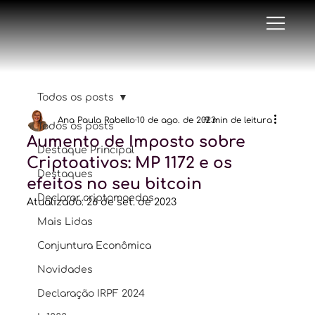
Todos os posts
Ana Paula Rabello
10 de ago. de 2023
9 min de leitura
Todos os posts
Aumento de Imposto sobre
Destaque Principal
Criptoativos: MP 1172 e os
Destaques
efeitos no seu bitcoin
Declarar criptomoedas
Atualizado:
26 de set. de 2023
Mais Lidas
Conjuntura Econômica
Novidades
Declaração IRPF 2024