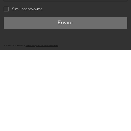
Sim, inscreva-me.
Enviar
©
2024
por
Declarando Bitcoin
.
Desenvolvido por Innove Consultoria e Branding