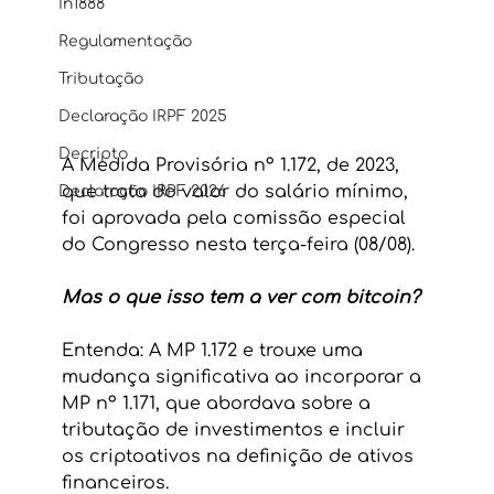
In1888
Regulamentação
Tributação
Declaração IRPF 2025
Decripto
A Medida Provisória nº 1.172, de 2023, 
que trata do valor do salário mínimo, 
Declaração IRPF 2026
foi aprovada pela comissão especial 
do Congresso nesta terça-feira (08/08).
Mas o que isso tem a ver com bitcoin?
Entenda: A MP 1.172 e trouxe uma 
mudança significativa ao incorporar a 
MP nº 1.171, que abordava sobre a 
tributação de investimentos e incluir 
os criptoativos na definição de ativos 
financeiros. 