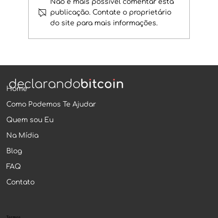
Não é mais possível comentar esta
publicação. Contate o proprietário
do site para mais informações.
Tokens de Recebíveis - Valor
Mobiliário?
Home
Como Podemos Te Ajudar
Quem sou Eu
Na Mídia
Blog
FAQ
Contato
Termos