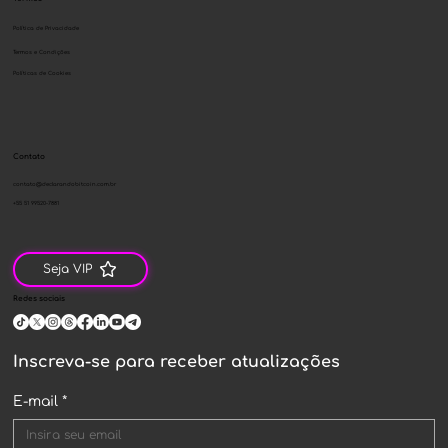
Política de Privacidade
Termos e Condições
Políticas de Cookies
Contato
contato@declarandobitcoin.com.br
+55 51 99520-7881
Seja VIP
Redes sociais
Inscreva-se para receber atualizações
E-mail
*