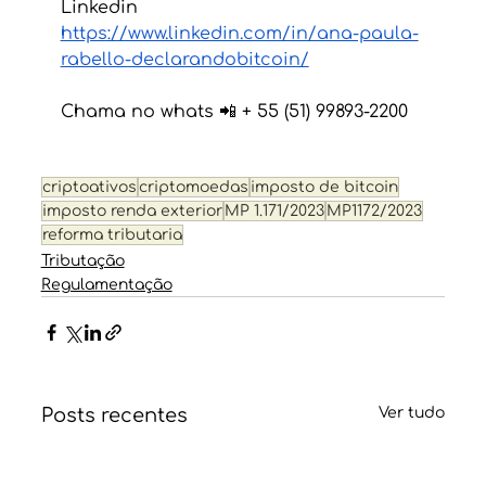
Linkedin 
https://www.linkedin.com/in/ana-paula-
rabello-declarandobitcoin/
Chama no whats 📲 + 55 (51) 99893-2200 
criptoativos
criptomoedas
imposto de bitcoin
imposto renda exterior
MP 1.171/2023
MP1172/2023
reforma tributaria
Tributação
Regulamentação
Posts recentes
Ver tudo