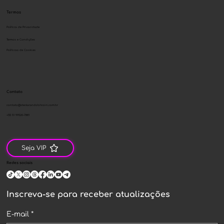
Termos
Política de Privacidade
Termos e Condições
Políticas de Cookies
Contato
contato@declarandobitcoin.com.br
+55 51 99520-7881
Seja VIP
Redes sociais
Inscreva-se para receber atualizações
E-mail
*