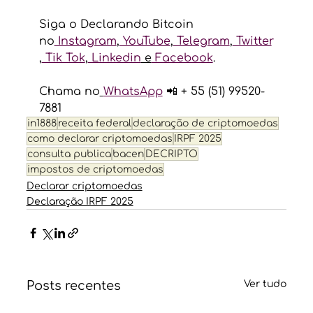
Siga o Declarando Bitcoin 
no
 Instagram
,
 YouTube
,
 Telegram
,
 Twitter
,
 Tik Tok
,
 Linkedin
 e
 Facebook
.
Chama no
WhatsApp
 📲 + 55 (51) 99520-
7881
in1888
receita federal
declaração de criptomoedas
como declarar criptomoedas
IRPF 2025
consulta publica
bacen
DECRIPTO
impostos de criptomoedas
Declarar criptomoedas
Declaração IRPF 2025
Posts recentes
Ver tudo