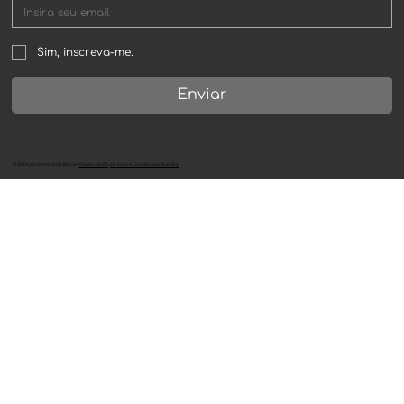
Sim, inscreva-me.
Enviar
©
2024
por
Declarando Bitcoin
.
Desenvolvido por Innove Consultoria e Branding