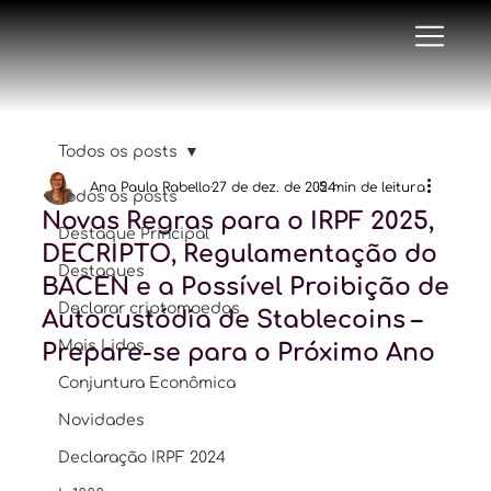
Todos os posts
Ana Paula Rabello
27 de dez. de 2024
5 min de leitura
Todos os posts
Novas Regras para o IRPF 2025,
Destaque Principal
DECRIPTO, Regulamentação do
Destaques
BACEN e a Possível Proibição de
Declarar criptomoedas
Autocustódia de Stablecoins –
Mais Lidas
Prepare-se para o Próximo Ano
Conjuntura Econômica
Novidades
Declaração IRPF 2024