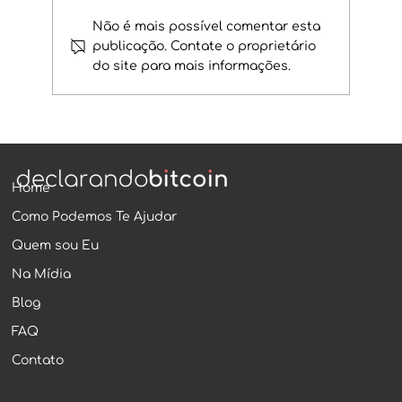
Não é mais possível comentar esta
publicação. Contate o proprietário
do site para mais informações.
Como a Receita Federal sabe que
você tem criptomoedas mesmo sem
declarar
Home
Como Podemos Te Ajudar
Quem sou Eu
Na Mídia
Blog
FAQ
Contato