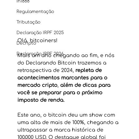
In1888
Regulamentação
Tributação
Declaração IRPF 2025
Olá, bitcoiners!
Decripto
Declaração IRPF 2026
Mais um ano chegando ao fim, e nós 
do Declarando Bitcoin trazemos a 
retrospectiva de 2024, 
repleta de 
acontecimentos marcantes para o 
mercado cripto
, 
além de dicas para 
você se preparar para o próximo 
imposto de renda.
Este ano, o bitcoin deu um show com 
uma alta de mais de 100%, chegando a 
ultrapassar a marca histórica de 
100.000 USD. O destaque global foi 