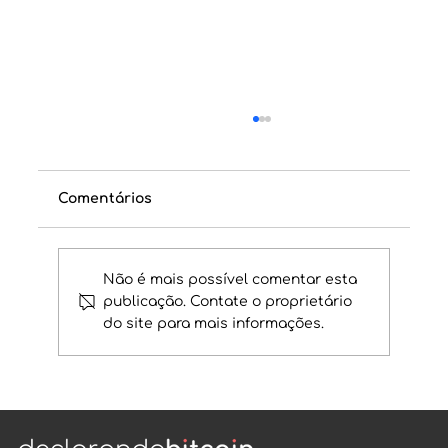
Comentários
Não é mais possível comentar esta
publicação. Contate o proprietário
do site para mais informações.
CPI das Pirâmides Financeiras:
Quebra de sigilo do Faraó dos
bitcoins e convocação do “Mamãe
Falei”