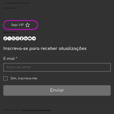
contato@declarandobitcoin.com.br
+55 51 99520-7881
Seja VIP
Redes sociais
Inscreva-se para receber atualizações
E-mail
*
Sim, inscreva-me.
Enviar
©
2024
por
Declarando Bitcoin
.
Desenvolvido por Innove Consultoria e Branding