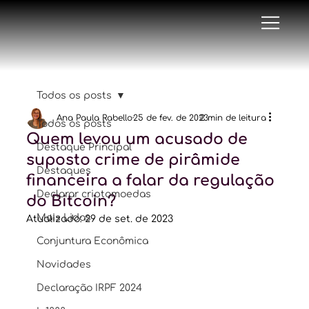
Todos os posts
Ana Paula Rabello
25 de fev. de 2023
2 min de leitura
Todos os posts
Quem levou um acusado de
Destaque Principal
suposto crime de pirâmide
Destaques
financeira a falar da regulação
Declarar criptomoedas
do Bitcoin?
Mais Lidas
Atualizado:
29 de set. de 2023
Conjuntura Econômica
Novidades
Declaração IRPF 2024