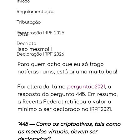
In1888
Regulamentação
Tributação
Declaração IRPF 2025
Olá!
Decripto
Isso mesmo!!!
Declaração IRPF 2026
Para quem acha que eu só trago 
notícias ruins, está aí uma muito boa!
Foi alterada, lá no 
perguntão2021
, a 
resposta da pergunta 445. Em resumo, 
a Receita Federal retificou o valor a 
mínimo a ser declarado no IRPF2021.
"445 — Como os criptoativos, tais como 
as moedas virtuais, devem ser 
declarados?