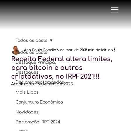
Todos os posts
Ana Paula Rabello
6 de mar. de 2021
2 min de leitura
Todos os posts
Receita Federal altera limites,
Destaque Principal
para bitcoin e outros
Destaques
criptoativos, no IRPF2021!!!
Declarar criptomoedas
Atualizado:
15 de set. de 2023
Mais Lidas
Conjuntura Econômica
Novidades
Declaração IRPF 2024