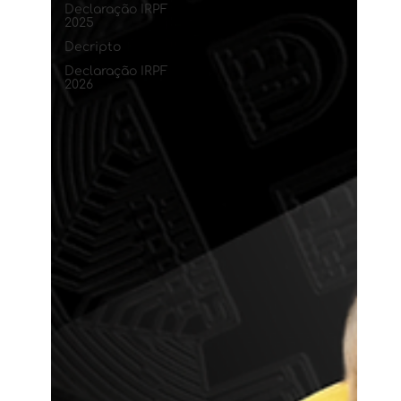
Declaração IRPF
2025
Decripto
Declaração IRPF
2026