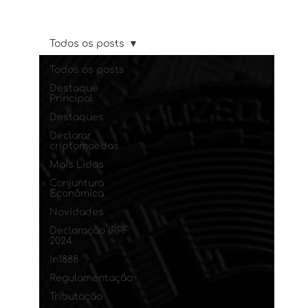
Todos os posts
Todos os posts
Destaque
Principal
Destaques
Declarar
criptomoedas
Mais Lidas
Conjuntura
Econômica
Novidades
Declaração IRPF
2024
In1888
Regulamentação
Tributação