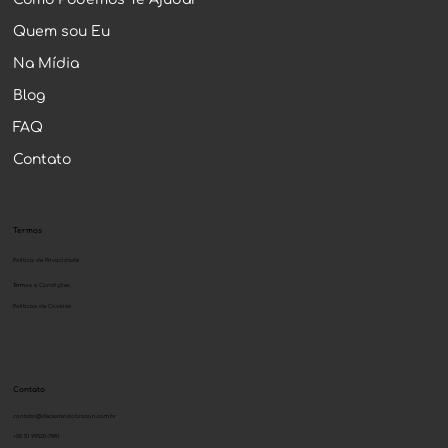
Quem sou Eu
Na Mídia
Blog
FAQ
Contato
Termos
Política de Privacidade
Termos e Condições
Políticas de Cookies
Contato
contato@declarandobitcoin.com.br
+55 51 99520-7881