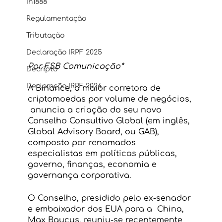
In1888
Regulamentação
Tributação
Declaração IRPF 2025
Por FSB Comunicação*
Decripto
Declaração IRPF 2026
A Binance, a maior corretora de 
criptomoedas por volume de negócios, 
 anuncia a criação do seu novo 
Conselho Consultivo Global (em inglês, 
Global Advisory Board, ou GAB), 
composto por renomados 
especialistas em políticas públicas, 
governo, finanças, economia e 
governança corporativa.
O Conselho, presidido pelo ex-senador 
e embaixador dos EUA para a  China, 
Max Baucus, reuniu-se recentemente 