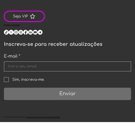
Seja VIP
Redes sociais
Inscreva-se para receber atualizações
E-mail
*
Sim, inscreva-me.
Enviar
©
2024
por
Declarando Bitcoin
.
Desenvolvido por Innove Consultoria e Branding