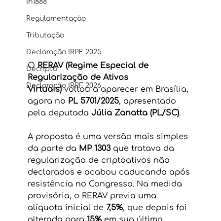
In1888
Regulamentação
Tributação
Declaração IRPF 2025
O 
RERAV (Regime Especial de 
Decripto
Regularização de Ativos 
Declaração IRPF 2026
Virtuais)
 voltou a aparecer em Brasília, 
agora no 
PL 5701/2025
, apresentado 
pela deputada 
Júlia Zanatta (PL/SC)
.
A proposta é uma versão mais simples 
da parte da 
MP 1303
 que tratava da 
regularização de criptoativos não 
declarados e acabou caducando após 
resistência no Congresso. Na medida 
provisória, o RERAV previa uma 
alíquota inicial de 
7,5%
, que depois foi 
alterada para 
15%
 em sua última 