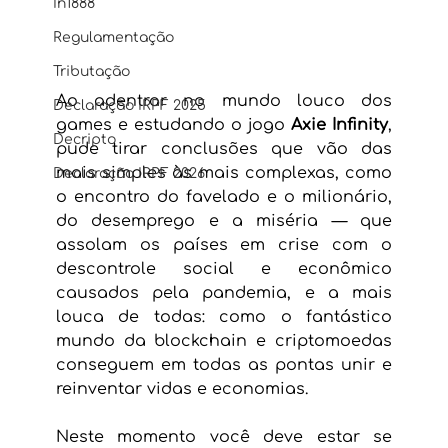
In1888
Regulamentação
Tributação
Ao adentrar no mundo louco dos 
Declaração IRPF 2025
games e estudando o jogo 
Axie Infinity
, 
Decripto
pude tirar conclusões que vão das 
mais simples às mais complexas, como 
Declaração IRPF 2026
o encontro do favelado e o milionário, 
do desemprego e a miséria — que 
assolam os países em crise com o 
descontrole social e econômico 
causados pela pandemia, e a mais 
louca de todas: como o fantástico 
mundo da blockchain e criptomoedas 
conseguem em todas as pontas unir e 
reinventar vidas e economias.
Neste momento você deve estar se 