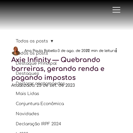
Todos os posts
Ana Paula Rabello
3 de ago. de 2021
12 min de leitura
Todos os posts
Axie Infinity — Quebrando
Destaque Principal
barreiras, gerando renda e
Destaques
pagando impostos
Declarar criptomoedas
Atualizado:
25 de set. de 2023
Mais Lidas
Conjuntura Econômica
Novidades
Declaração IRPF 2024