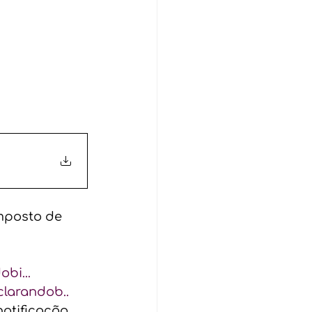
mposto de 
bi...
clarandob..
notificação 