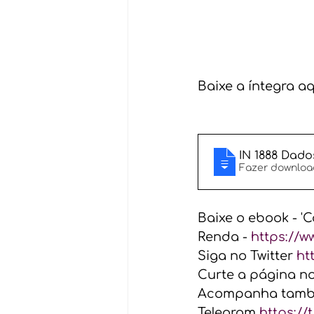
Baixe a íntegra aq
IN 1888 Dado
Baixe o ebook - '
Renda - 
https://w
Siga no Twitter 
ht
Curte a página n
Acompanha també
Telegram 
https://