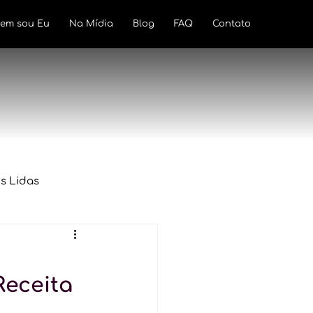
em sou Eu
Na Mídia
Blog
FAQ
Contato
s Lidas
lamentação
Tributação
Receita