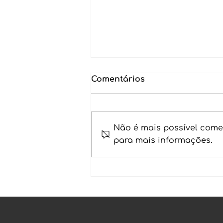
Comentários
Não é mais possível comen
para mais informações.
Desmistificando o PL
4173/23: Governo vai
taxar 22,5 de imposto de
quem tem criptomoedas
na Binance?