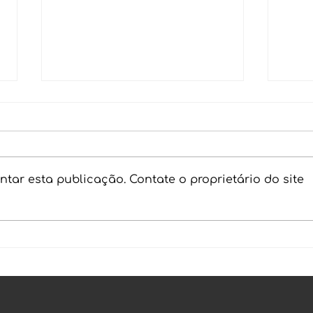
tar esta publicação. Contate o proprietário do site
Imposto de Renda e
Bin
Criptomoedas: Os 5
repo
erros fatais que todo
Dec
investidor deve evitar
Crip