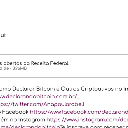
ui: 
s abertos da Receita Federal
.
Fazer download de • 3.96MB
Como Declarar Bitcoin e Outros Criptoativos no I
ww.declarandobitcoin.com.br/...
tps://twitter.com/Anapaularabell
o Facebook 
https://www.facebook.com/declarando
m no Instagram 
https://www.instagram.com/de
t.me/declarandobitcoin
Te inscreve para receber 