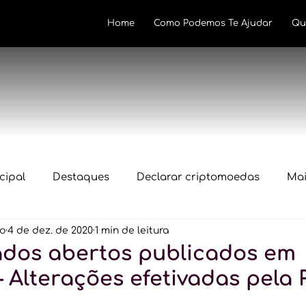
Home
Como Podemos Te Ajudar
Qu
cipal
Destaques
Declarar criptomoedas
Mai
lo
4 de dez. de 2020
1 min de leitura
Novidades
Declaração IRPF 2024
In1888
Regu
Dados abertos publicados em
 – Alterações efetivadas pela 
cripto
Declaração IRPF 2026