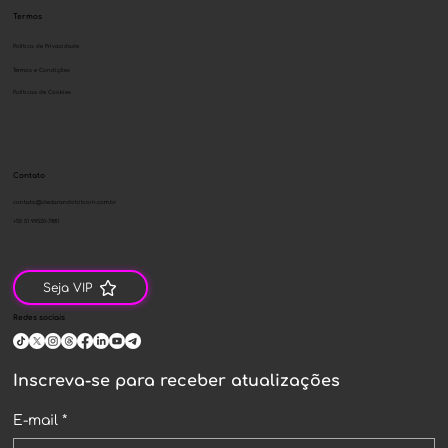
Termos
Política de Privacidade
Termos e Condições
Políticas de Cookies
Contato
contato@declarandobitcoin.com.br
+55 51 99520-7881
Seja VIP
Redes sociais
Inscreva-se para receber atualizações
E-mail
*