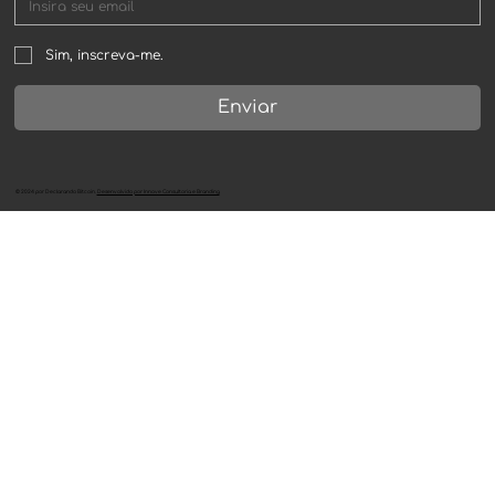
Sim, inscreva-me.
Enviar
©
2024
por
Declarando Bitcoin
.
Desenvolvido por Innove Consultoria e Branding