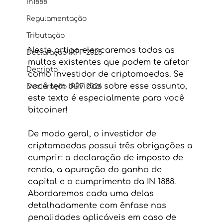
In1888
Regulamentação
Tributação
Neste artigo elencaremos todas as 
Declaração IRPF 2025
multas existentes que podem te afetar 
Decripto
como investidor de criptomoedas. Se 
você tem dúvidas sobre esse assunto, 
Declaração IRPF 2026
este texto é especialmente para você 
bitcoiner!
De modo geral, o investidor de 
criptomoedas possui três obrigações a 
cumprir: a declaração de imposto de 
renda, a apuração do ganho de 
capital e o cumprimento da IN 1888. 
Abordaremos cada uma delas 
detalhadamente com ênfase nas 
penalidades aplicáveis em caso de 