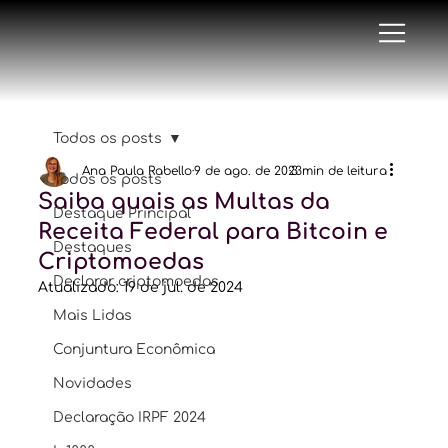
Todos os posts
Ana Paula Rabello
9 de ago. de 2023
3 min de leitura
Todos os posts
Saiba quais as Multas da
Destaque Principal
Receita Federal para Bitcoin e
Destaques
Criptomoedas
Declarar criptomoedas
Atualizado:
19 de jul. de 2024
Mais Lidas
Conjuntura Econômica
Novidades
Declaração IRPF 2024