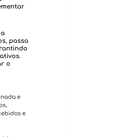
lementar 
 a 
s, passa 
rantindo 
tivos. 
r o 
inada e 
os, 
cebidos e 