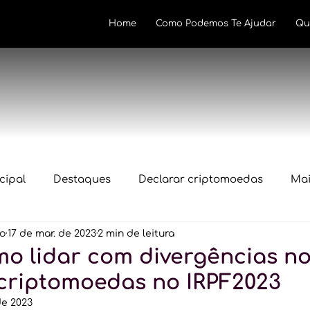
Home
Como Podemos Te Ajudar
Qu
cipal
Destaques
Declarar criptomoedas
Mai
lo
17 de mar. de 2023
2 min de leitura
Novidades
Declaração IRPF 2024
In1888
Regu
mo lidar com divergências n
 criptomoedas no IRPF2023
cripto
Declaração IRPF 2026
de 2023