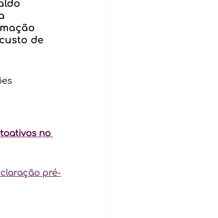
aldo 
a 
rmação 
custo de 
ões 
toativos no 
claração pré-