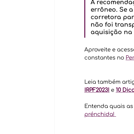
A recomendaç
errôneo. Se a
corretora pa
não foi trans
aquisição na 
Aproveite e acess
constantes no 
Pe
Leia também artig
IRPF2023!
 e 
10 Dic
Entenda quais as
prénchida! 