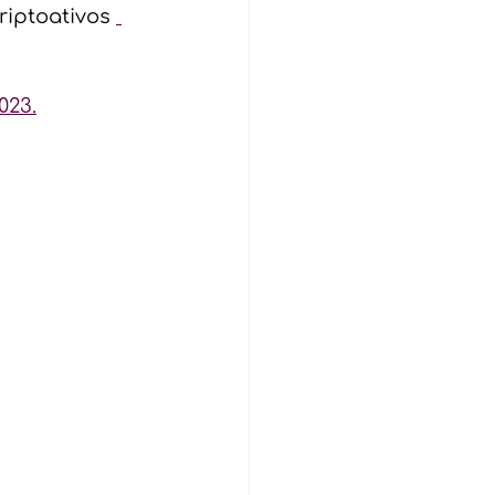
riptoativos 
023.