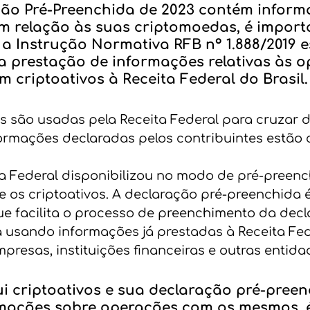
ção Pré-Preenchida de 2023 contém inform
m relação às suas criptomoedas, é import
a Instrução Normativa RFB nº 1.888/2019 e
a prestação de informações relativas às o
m criptoativos à Receita Federal do Brasil.
 são usadas pela Receita Federal para cruzar 
nformações declaradas pelos contribuintes estão 
ta Federal disponibilizou no modo de pré-preen
 os criptoativos. A declaração pré-preenchida 
e facilita o processo de preenchimento da decl
 usando informações já prestadas à Receita Fed
mpresas, instituições financeiras e outras entida
i criptoativos e sua declaração pré-preen
mações sobre operações com os mesmos, 