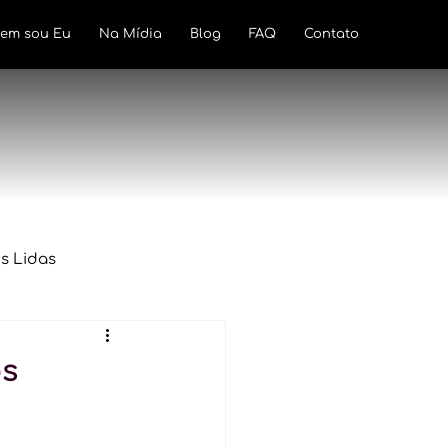
em sou Eu
Na Mídia
Blog
FAQ
Contato
s Lidas
lamentação
Tributação
os