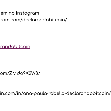
m no Instagram  
agram.com/declarandobitcoin/
arandobitcoin
k.com/ZMdo9X2W8/  
din.com/in/ana-paula-rabello-declarandobitcoin/ 