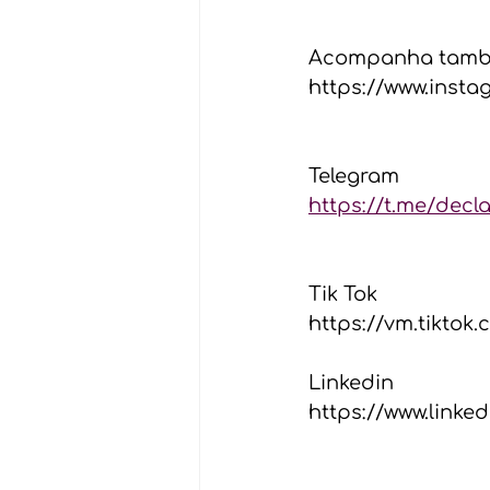
Acompanha també
https://www.inst
Telegram
https://t.me/decl
Tik Tok
https://vm.tikto
Linkedin 
https://www.linke