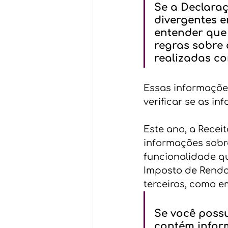
Se a Declara
divergentes e
entender que 
regras sobre 
realizadas co
Essas informações
verificar se as i
Este ano, a Recei
informações sobre
funcionalidade qu
Imposto de Renda
terceiros, como e
Se você possu
contém infor