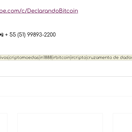
ube.com/c/DeclarandoBitcoin
 + 55 (51) 99893-2200 
ivos
criptomoedas
in1888
irbitcoin
ircripto
cruzamento de dado