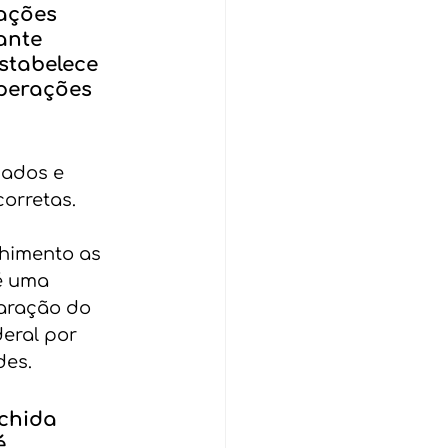
ações 
ante 
stabelece 
perações 
dados e 
corretas.
chimento as 
é uma 
aração do 
eral por 
des.
chida 
é 