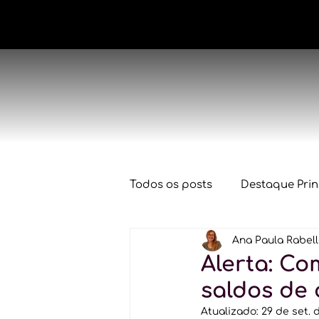
Todos os posts
Destaque Prin
Ana Paula Rabel
Conjuntura Econômica
Alerta: Co
saldos de
Declaração IRPF 2025
De
Atualizado:
29 de set. 