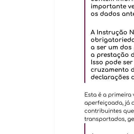
importante ve
os dados ante
A Instrução N
obrigatoried
a ser um dos 
a prestação d
Isso pode ser
cruzamento d
declarações d
Esta é a primeira
aperfeiçoada, já q
contribuintes que
transportados, g